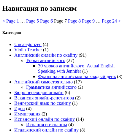
Навигация по записям
<
Page
1
…
Page
5
Page
6
Page
7
Page
8
Page
9
…
Page
24
>
Категории
Uncategorized
(4)
Violin Teacher
(1)
Английский онлайн по скайпу
(91)
Уроки английского
(27)
30 уроков английского. Actual English
Speaking with Jennifer
(1)
Фразы на английском на каждый день
(3)
Английский самостоятельно
(17)
Грамматика английского
(2)
Бюро переводов онлайн
(6)
Вакансия онлайн-репетитора
(2)
Венгерский язык по скайпу
(1)
Идеи
(4)
Иммиграция
(2)
Испанский онлайн по скайпу
(14)
Испания и испанцы
(4)
Итальянский онлайн по скайпу
(8)