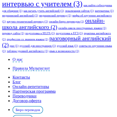
интервью с учителем
(3)
как найти собеседника
для общения
(1)
как начать учить английский
(1)
локализация сайтов
(1)
математика
(1)
медицинский английский
(1)
медицинский перевод
(1)
мифы об изучении английского
онлайн-
(1)
научно-технический перевод
(1)
онлайн-бюро переводов
(1)
школа английского
(2)
онлайн-школа иностранных языков
(1)
перевод сайта
(1)
подготовка к IELTS
(1)
подготовка к ЕГЭ
(1)
практика английского
разговорный английский
(1)
профессии со знанием языков
(1)
(2)
рки
(1)
русский для иностранцев
(1)
русский язык
(1)
советы по изучению языка
(1)
таблица уровней английского
(1)
язык и возможности
(1)
О нас
Правила Мультиглот
Контакты
Блог
Онлайн-репетиторы
Партнерская программа
Переводчики
Договор-оферта
Бюро переводов