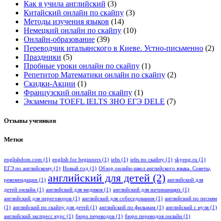
Как я учила английский
(3)
Китайский онлайн по скайпу
(3)
Методы изучения языков
(14)
Немецкий онлайн по скайпу
(10)
Онлайн-образование
(39)
Переводчик итальянского в Киеве. Устно-письменно
(2)
Праздники
(5)
Пробные уроки онлайн по скайпу
(1)
Репетитор Математики онлайн по скайпу
(2)
Скидки-Акции
(1)
Французский онлайн по скайпу
(1)
Экзамены TOEFL IELTS ЗНО ЕГЭ DELE
(7)
Отзывы учеников
Метки
englishdom.com
(1)
english for beginners
(1)
ielts
(1)
ielts по скайпу
(1)
skyeng.ru
(1)
ЕГЭ по английскому
(1)
Новый год
(1)
Обзор онлайн-школ английского языка. Советы,
английский для детей
(2)
рекомендации
(1)
английский для
детей онлайн
(1)
английский для медиков
(1)
английский для начинающих
(1)
английский для переговоров
(1)
английский для собеседования
(1)
английский по песням
(1)
английский по скайпу для детей
(1)
английский по фильмам
(1)
английский с нуля
(1)
английский экспресс курс
(1)
бюро переводов
(1)
бюро переводов онлайн
(1)