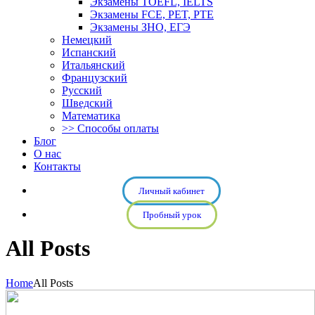
Экзамены TOEFL, IELTS
Экзамены FCE, PET, PTE
Экзамены ЗНО, ЕГЭ
Немецкий
Испанский
Итальянский
Французский
Русский
Шведский
Математика
>> Способы оплаты
Блог
О нас
Контакты
Личный кабинет
Пробный урок
All Posts
Home
All Posts