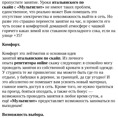
пропустите занятие. Уроки
итальянского по
скайп
с
«Мультиглот»
не имеют таких проблем,
единственное, что реально может Вам помешать это
отсутствие электричества и невозможность выйти в сеть. Но
разве это страшно перенести занятие на час, и провести его
чуть позже в комфортной домашней атмосфере с чашкой
горячего какао зимой или стаканом прохладного сока, если на
улице +35?
Комфорт.
Комфорт это лейтмотив и основная идея
занятий
итальянским по скайп
. Из личного
опыта
репетитора
online
скажу следующее: я спокойно могу
проводить занятия из собственной кровати в уютной одежде.
У студента те же привилегии: вы можете быть где-то на
отдыхе, у бабушки в деревне, за границей, да где угодно! И
это абсолютно не помешает вам усвоить новый материал,
главное иметь доступ в сеть. Кроме того, не нужно тратиться
на проезд, бояться опоздать, а также есть бонус —
возможность проводить занятия в любое время суток, а
ещё
«Мультиглот»
предоставляет возможность заниматься по
выходным!
Возможность выбора.