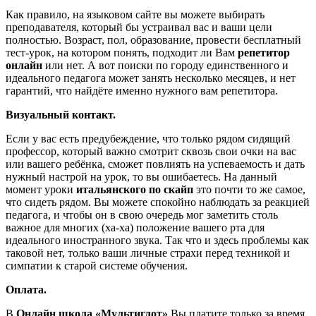
Как правило, на языковом сайте вы можете выбирать
преподавателя, который бы устраивал вас и ваши цели
полностью. Возраст, пол, образование, провести бесплатный
тест-урок, на котором понять, подходит ли Вам
репетитор
онлайн
или нет. А вот поиски по городу единственного и
идеального педагога может занять несколько месяцев, и нет
гарантий, что найдёте именно нужного вам репетитора.
Визуальный контакт.
Если у вас есть предубеждение, что только рядом сидящий
профессор, который важно смотрит сквозь свои очки на вас
или вашего ребёнка, сможет повлиять на успеваемость и дать
нужный настрой на урок, то вы ошибаетесь. На данный
момент уроки
итальянского по скайп
это почти то же самое,
что сидеть рядом. Вы можете спокойно наблюдать за реакцией
педагога, и чтобы он в свою очередь мог заметить столь
важное для многих (ха-ха) положение вашего рта для
идеального иностранного звука. Так что и здесь проблемы как
таковой нет, только ваши личные страхи перед техникой и
симпатии к старой системе обучения.
Оплата.
В
Онлайн школа «Мультиглот»
Вы платите только за время