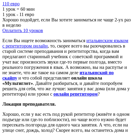
110 евро
1 урок = 60 мин
1 урок - 11 евро
Хорошо подойдет, если Вы хотите заниматься не чаще 2-ух раз
в неделю
Оплатить 10 уроков
Если Вы ищете возможность заниматься
итальянским языком
с репетитором онлайн
, то, скорее всего вы разочаровались в
старой системе преподавания и репетиторства, когда вам
предлагают старинный учебник с советской программой и
учат вас произносить звуки где-то первые полгода, вместо
реального погружения в язык. А возможно, вы на распутье и
не знаете, что же такое на самом деле
итальянский по
скайпу
и что собой представляет
онлайн школа
«Мультиглот»
. Давайте разбираться, и давайте попробуем
решить для себя, что же лучше: занятия у вас дома (или дома у
репетитора) или уроки с
онлайн репетитором
?
Локация преподавателя.
Хорошо, если у вас есть под рукой репетитор (живёте в одном
подъезде или где-то поблизости), но чаще всего нужно будет
пересекать полгорода для одного часа занятия. А что, если на
улице снег, дождь, холод? Скорее всего, вы останетесь дома и