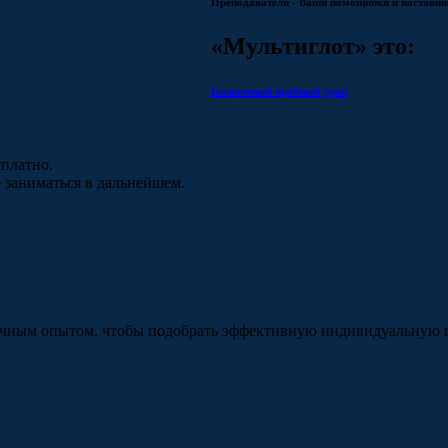
Преподаватели - Ваши помощники и наставник
«Мультиглот» это:
Бесплатный пробный урок
платно.
е заниматься в дальнейшем.
очным опытом, чтобы подобрать эффективную индивидуальную п