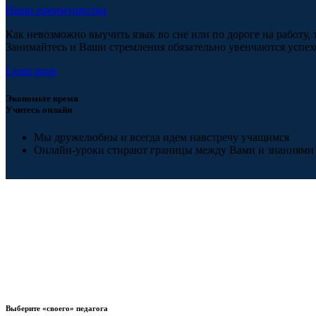
Наши преимущества
Как невозможно выучить язык во сне или по дороге на работу, 
Занимайтесь и Ваши стремления обязательно увенчаются успех
Learn more
Экономьте время
Учитесь онлайн
Мы дружелюбны и всегда идем навстречу учащимся
Онлайн-уроки стирают границы между Вами и знаниями
Выберите «своего» педагога