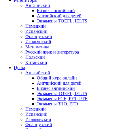
Репетиторы
Английский
Бизнес английский
Английский для детей
Экзамены TOEFL, IELTS
Немецкий
Испанский
Французский
Итальянский
Математика
Русский язык и литература
Польский
Китайский
Цены
Английский
Общий курс онлайн
Английский для детей
Бизнес английский
Экзамены TOEFL, IELTS
Экзамены FCE, PET, PTE
Экзамены ЗНО, ЕГЭ
Немецкий
Испанский
Итальянский
Французский