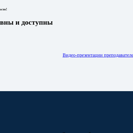
осто!
ивны и доступны
Видео-презентации преподавател