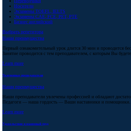
Переводчики
Носители
Экзамены TOEFL, IELTS
Экзамены CAE, FCE, PET, PTE
Бизнес английский
Выбрать репетитора
Наши преимущества
Первый ознакомительный урок длится 30 мин и проводится бес
Занятие проводится с тем преподавателем, с которым Вы будет
Learn more
Увлеченные преподаватели
Наши преимущества
Наши преподаватели увлечены профессией и обладают достат
Педагоги — наша гордость — Ваши наставники и помощники.
Learn more
Удовольствие и взаимный труд