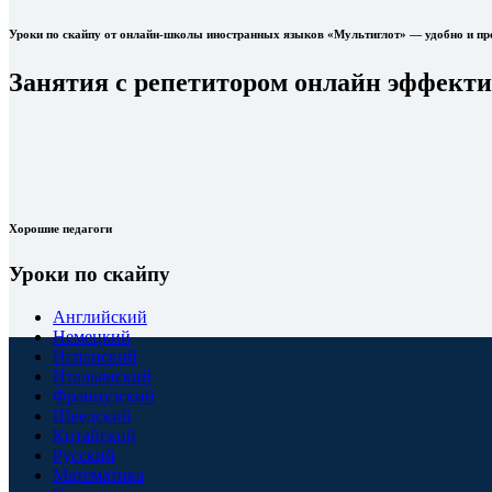
Уроки по скайпу от онлайн-школы иностранных языков «Мультиглот» — удобно и пр
Занятия с репетитором онлайн эффект
Хорошие педагоги
Уроки по скайпу
Английский
Немецкий
Испанский
Итальянский
Французский
Шведский
Китайский
Русский
Математика