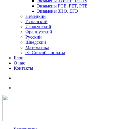
Экзамены TOEFL, IELTS
Экзамены FCE, PET, PTE
Экзамены ЗНО, ЕГЭ
Немецкий
Испанский
Итальянский
Французский
Русский
Шведский
Математика
>> Способы оплаты
Блог
О нас
Контакты