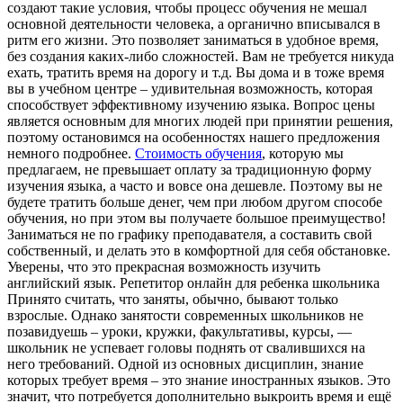
создают такие условия, чтобы процесс обучения не мешал
основной деятельности человека, а органично вписывался в
ритм его жизни. Это позволяет заниматься в удобное время,
без создания каких-либо сложностей. Вам не требуется никуда
ехать, тратить время на дорогу и т.д. Вы дома и в тоже время
вы в учебном центре – удивительная возможность, которая
способствует эффективному изучению языка. Вопрос цены
является основным для многих людей при принятии решения,
поэтому остановимся на особенностях нашего предложения
немного подробнее.
Стоимость обучения
, которую мы
предлагаем, не превышает оплату за традиционную форму
изучения языка, а часто и вовсе она дешевле. Поэтому вы не
будете тратить больше денег, чем при любом другом способе
обучения, но при этом вы получаете большое преимущество!
Заниматься не по графику преподавателя, а составить свой
собственный, и делать это в комфортной для себя обстановке.
Уверены, что это прекрасная возможность изучить
английский язык. Репетитор онлайн для ребенка школьника
Принято считать, что заняты, обычно, бывают только
взрослые. Однако занятости современных школьников не
позавидуешь – уроки, кружки, факультативы, курсы, —
школьник не успевает головы поднять от свалившихся на
него требований. Одной из основных дисциплин, знание
которых требует время – это знание иностранных языков. Это
значит, что потребуется дополнительно выкроить время и ещё