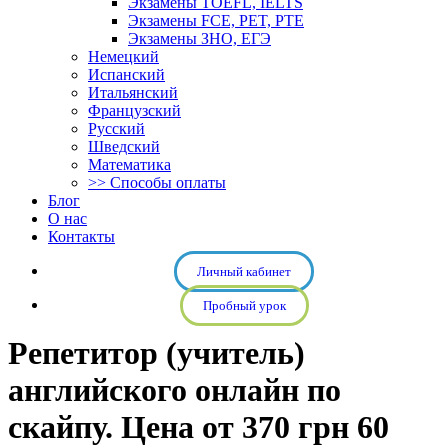
Экзамены TOEFL, IELTS
Экзамены FCE, PET, PTE
Экзамены ЗНО, ЕГЭ
Немецкий
Испанский
Итальянский
Французский
Русский
Шведский
Математика
>> Способы оплаты
Блог
О нас
Контакты
Личный кабинет
Пробный урок
Репетитор (учитель)
английского онлайн по
скайпу. Цена от 370 грн 60