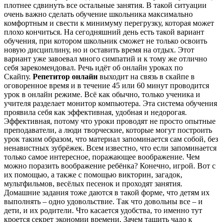
плотнее сдвинуть все остальные занятия. В такой ситуации
очень важно сделать обучение школьника максимально
комфортным и свести к минимуму перегрузку, которая может
плохо кончиться. На сегодняшний день есть такой вариант
обучения, при котором школьник сможет не только освоить
новую дисциплину, но и оставить время на отдых. Этот
вариант уже завоевал много симпатий и к тому же отлично
себя зарекомендовал. Речь идёт об онлайн уроках по
Скайпу.
Репетитор онлайн
выходит на связь в скайпе в
оговоренное время и в течение 45 или 60 минут проводится
урок в онлайн режиме. Всё как обычно, только ученика и
учителя разделает монитор компьютера. Эта система обучения
проявила себя как эффективная, удобная и недорогая.
Эффективная, потому что уроки проводят не просто опытные
преподаватели, а люди творческие, которые могут построить
урок таким образом, что материал запоминается сам собой, без
ненавистных зубрёжек. Всем известно, что если запоминается
только самое интересное, поражающее воображение. Чем
можно поразить воображение ребёнка? Конечно, игрой. Вот с
их помощью, а также с помощью викторин, загадок,
мультфильмов, весёлых песенок и проходят занятия.
Домашние задания тоже даются в такой форме, что детям их
выполнять – одно удовольствие. Так что довольны все – и
дети, и их родители. Что касается удобства, то именно тут
кроется секрет экономии времени. Зачем тащить чадо к