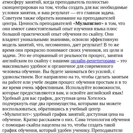
атмосферу занятий, когда преподаватель полностью
сконцентрирован на том, чтобы создать для вас необходимые
условия занятия, и ваш результат — его главная задача.
Советуем также обратить внимание на преподавателей
центра. Ценность преподавателей «
Мультиглот
» в том, что
они имеют самостоятельный опыт изучения языка плюс
большой практический опыт обучения по скайпу. Они
владеют уникальными знаниями, освоили эффективную
модель занятий, что, несомненно, дает результат! В то же
время они прекрасно понимают своих учеников, их цели и
задачи. Это не оторванный от реальности процесс, занятия
английским по скайпу с нашими
онлайн-репетиторами
– это
максимально удобное и органичное для современного
человека обучение. Вы будете заниматься без усилий, с
удовольствием. Все направлено на то, чтобы сделать занятым
на работе или учебе людям процесс обучения простым и в то
же время очень эффективным. Используйте возможности,
которые предоставляются вам, и освойте английский язык!
Удобный для вас график, доступная цена Хотелось
подчеркнуть еще два преимущества, которыми вы можете
воспользоваться, обратившись в учебный центр
«Мультиглот»: удобный график занятий; доступная цена на
обучение. Кратко расскажем о них. Сама технология обучения
с помощью скайпа нацелена на то, чтобы создать такой
график обучения, который удобен ученику. Преподаватели