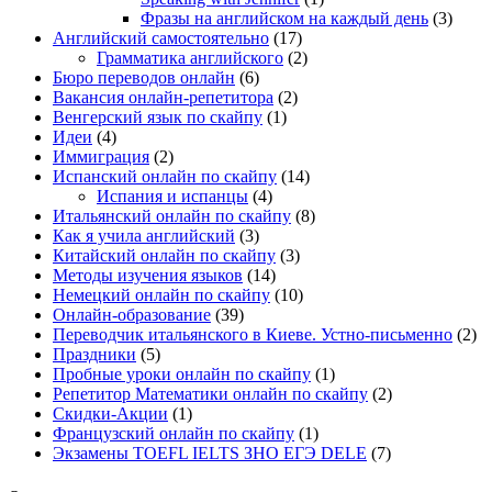
Фразы на английском на каждый день
(3)
Английский самостоятельно
(17)
Грамматика английского
(2)
Бюро переводов онлайн
(6)
Вакансия онлайн-репетитора
(2)
Венгерский язык по скайпу
(1)
Идеи
(4)
Иммиграция
(2)
Испанский онлайн по скайпу
(14)
Испания и испанцы
(4)
Итальянский онлайн по скайпу
(8)
Как я учила английский
(3)
Китайский онлайн по скайпу
(3)
Методы изучения языков
(14)
Немецкий онлайн по скайпу
(10)
Онлайн-образование
(39)
Переводчик итальянского в Киеве. Устно-письменно
(2)
Праздники
(5)
Пробные уроки онлайн по скайпу
(1)
Репетитор Математики онлайн по скайпу
(2)
Скидки-Акции
(1)
Французский онлайн по скайпу
(1)
Экзамены TOEFL IELTS ЗНО ЕГЭ DELE
(7)