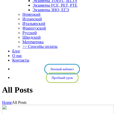
Экзамены TOEFL, IELTS
Экзамены FCE, PET, PTE
Экзамены ЗНО, ЕГЭ
Немецкий
Испанский
Итальянский
Французский
Русский
Шведский
Математика
>> Способы оплаты
Блог
О нас
Контакты
Личный кабинет
Пробный урок
All Posts
Home
All Posts