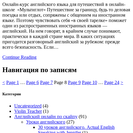
Онлайн-курс английского языка для путешествий в онлайн-
школе «Мультиглот» Путешествие за границу, будь то деловая
поездка или отдых, сопряжены с общением на иностранном
языке. Поэтому чувствовать себя «в своей тарелке» поможет
один из распространенных иностранных языков —
английский. На нем говорят, в крайнем случае понимают,
практически в каждой стране мира. В каких ситуациях
пригодится разговорный английский за рубежом: прежде
всего безопасность. Если…
Continue Reading
Навигация по записям
<
Page
1
…
Page
6
Page
7
Page
8
Page
9
Page
10
…
Page
24
>
Категории
Uncategorized
(4)
Violin Teacher
(1)
Английский онлайн по скайпу
(91)
Уроки английского
(27)
30 уроков английского. Actual English
Speaking with Jennifer
(1)