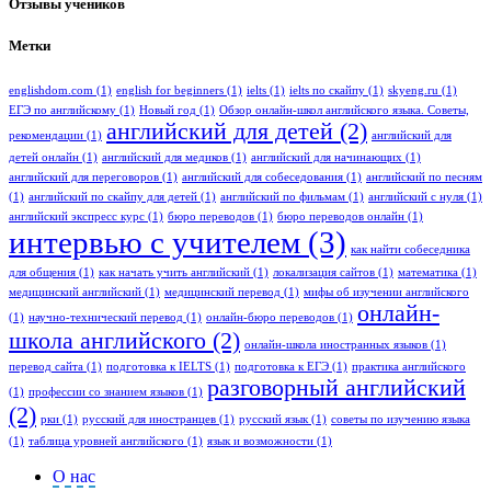
Отзывы учеников
Метки
englishdom.com
(1)
english for beginners
(1)
ielts
(1)
ielts по скайпу
(1)
skyeng.ru
(1)
ЕГЭ по английскому
(1)
Новый год
(1)
Обзор онлайн-школ английского языка. Советы,
английский для детей
(2)
рекомендации
(1)
английский для
детей онлайн
(1)
английский для медиков
(1)
английский для начинающих
(1)
английский для переговоров
(1)
английский для собеседования
(1)
английский по песням
(1)
английский по скайпу для детей
(1)
английский по фильмам
(1)
английский с нуля
(1)
английский экспресс курс
(1)
бюро переводов
(1)
бюро переводов онлайн
(1)
интервью с учителем
(3)
как найти собеседника
для общения
(1)
как начать учить английский
(1)
локализация сайтов
(1)
математика
(1)
медицинский английский
(1)
медицинский перевод
(1)
мифы об изучении английского
онлайн-
(1)
научно-технический перевод
(1)
онлайн-бюро переводов
(1)
школа английского
(2)
онлайн-школа иностранных языков
(1)
перевод сайта
(1)
подготовка к IELTS
(1)
подготовка к ЕГЭ
(1)
практика английского
разговорный английский
(1)
профессии со знанием языков
(1)
(2)
рки
(1)
русский для иностранцев
(1)
русский язык
(1)
советы по изучению языка
(1)
таблица уровней английского
(1)
язык и возможности
(1)
О нас