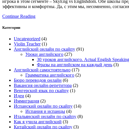
игрока в этом сегменте – SkyEng vs Englishdom. Обе школы пр
эффективны и комфортны. Да, с этим мы, несомненно, согласи
Continue Reading
Категории
Uncategorized
(4)
Violin Teacher
(1)
Английский онлайн по скайпу
(91)
Уроки английского
(27)
30 уроков английского. Actual English Speaking 
Фразы на английском на каждый день
(3)
Английский самостоятельно
(17)
Грамматика английского
(2)
Бюро переводов онлайн
(6)
Вакансия онлайн-репетитора
(2)
Венгерский язык по скайпу
(1)
Идеи
(4)
Иммиграция
(2)
Испанский онлайн по скайпу
(14)
Испания и испанцы
(4)
Итальянский онлайн по скайпу
(8)
Как я учила английский
(3)
Китайский онлайн по скайпу
(3)