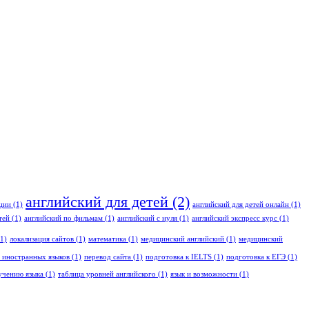
английский для детей
(2)
ации
(1)
английский для детей онлайн
(1)
тей
(1)
английский по фильмам
(1)
английский с нуля
(1)
английский экспресс курс
(1)
1)
локализация сайтов
(1)
математика
(1)
медицинский английский
(1)
медицинский
 иностранных языков
(1)
перевод сайта
(1)
подготовка к IELTS
(1)
подготовка к ЕГЭ
(1)
учению языка
(1)
таблица уровней английского
(1)
язык и возможности
(1)