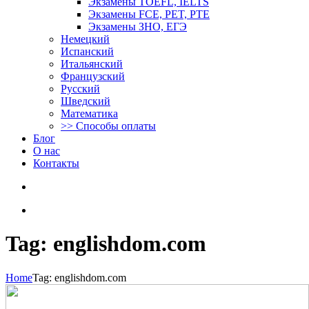
Экзамены TOEFL, IELTS
Экзамены FCE, PET, PTE
Экзамены ЗНО, ЕГЭ
Немецкий
Испанский
Итальянский
Французский
Русский
Шведский
Математика
>> Способы оплаты
Блог
О нас
Контакты
Tag: englishdom.com
Home
Tag: englishdom.com