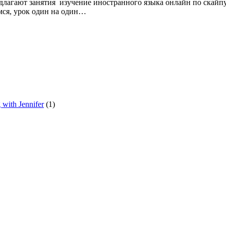
едлагают занятия изучение иностранного языка онлайн по скайпу
мся, урок один на один…
with Jennifer
(1)