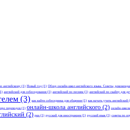
по английскому
(1)
Новый год
(1)
Обзор онлайн-школ английского языка. Советы, рекоменд
1)
английский для собеседования
(1)
английский по песням
(1)
английский по скайпу для де
телем
(3)
как найти собеседника для общения
(1)
как начать учить английский
(
онлайн-школа английского
(2)
юро переводов
(1)
онлайн-школа
глийский
(2)
рки
(1)
русский для иностранцев
(1)
русский язык
(1)
советы по из