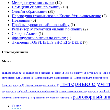
Методы изучения языков
(14)
Немецкий онлайн по скайпу
(10)
Онлайн-образование
(39)
Переводчик итальянского в Киеве. Устно-письменно
(2)
Праздники
(5)
Пробные уроки онлайн по скайпу
(1)
Репетитор Математики онлайн по скайпу
(2)
Скидки-Акции
(1)
Французский онлайн по скайпу
(1)
Экзамены TOEFL IELTS ЗНО ЕГЭ DELE
(7)
Отзывы учеников
Метки
englishdom.com
(1)
english for beginners
(1)
ielts
(1)
ielts по скайпу
(1)
skyeng.ru
(1)
ЕГЭ 
английский для медиков
(1)
английский для начинающих
(1)
английский для переговоров
(
интервью с учи
бюро переводов
(1)
бюро переводов онлайн
(1)
перевод
(1)
мифы об изучении английского
(1)
научно-технический перевод
(1)
онлайн-б
разговорный ан
практика английского
(1)
профессии со знанием языков
(1)
О нас