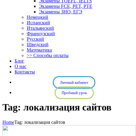
Экзамены TOEFL, IELTS
Экзамены FCE, PET, PTE
Экзамены ЗНО, ЕГЭ
Немецкий
Испанский
Итальянский
Французский
Русский
Шведский
Математика
>> Способы оплаты
Блог
О нас
Контакты
Личный кабинет
Пробный урок
Tag: локализация сайтов
Home
Tag: локализация сайтов