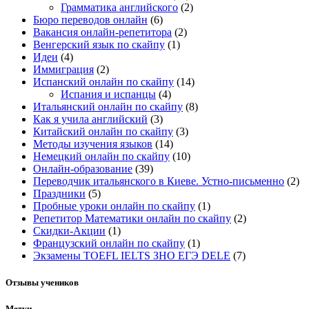
Грамматика английского
(2)
Бюро переводов онлайн
(6)
Вакансия онлайн-репетитора
(2)
Венгерский язык по скайпу
(1)
Идеи
(4)
Иммиграция
(2)
Испанский онлайн по скайпу
(14)
Испания и испанцы
(4)
Итальянский онлайн по скайпу
(8)
Как я учила английский
(3)
Китайский онлайн по скайпу
(3)
Методы изучения языков
(14)
Немецкий онлайн по скайпу
(10)
Онлайн-образование
(39)
Переводчик итальянского в Киеве. Устно-письменно
(2)
Праздники
(5)
Пробные уроки онлайн по скайпу
(1)
Репетитор Математики онлайн по скайпу
(2)
Скидки-Акции
(1)
Французский онлайн по скайпу
(1)
Экзамены TOEFL IELTS ЗНО ЕГЭ DELE
(7)
Отзывы учеников
Метки