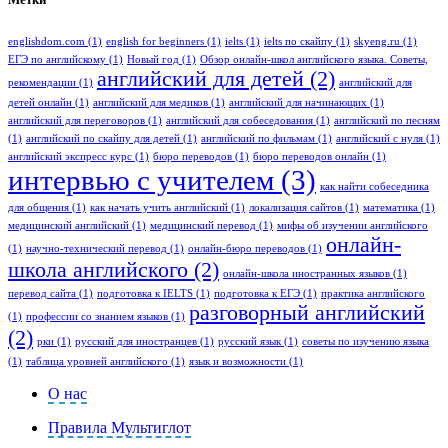
englishdom.com
(1)
english for beginners
(1)
ielts
(1)
ielts по скайпу
(1)
skyeng.ru
(1)
ЕГЭ по английскому
(1)
Новый год
(1)
Обзор онлайн-школ английского языка. Советы,
английский для детей
(2)
рекомендации
(1)
английский для
детей онлайн
(1)
английский для медиков
(1)
английский для начинающих
(1)
английский для переговоров
(1)
английский для собеседования
(1)
английский по песням
(1)
английский по скайпу для детей
(1)
английский по фильмам
(1)
английский с нуля
(1)
английский экспресс курс
(1)
бюро переводов
(1)
бюро переводов онлайн
(1)
интервью с учителем
(3)
как найти собеседника
для общения
(1)
как начать учить английский
(1)
локализация сайтов
(1)
математика
(1)
медицинский английский
(1)
медицинский перевод
(1)
мифы об изучении английского
онлайн-
(1)
научно-технический перевод
(1)
онлайн-бюро переводов
(1)
школа английского
(2)
онлайн-школа иностранных языков
(1)
перевод сайта
(1)
подготовка к IELTS
(1)
подготовка к ЕГЭ
(1)
практика английского
разговорный английский
(1)
профессии со знанием языков
(1)
(2)
рки
(1)
русский для иностранцев
(1)
русский язык
(1)
советы по изучению языка
(1)
таблица уровней английского
(1)
язык и возможности
(1)
О нас
Правила Мультиглот