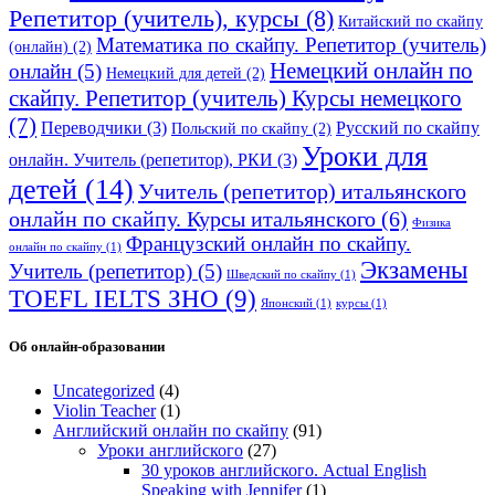
Репетитор (учитель), курсы
(8)
Китайский по скайпу
Математика по скайпу. Репетитор (учитель)
(онлайн)
(2)
Немецкий онлайн по
онлайн
(5)
Немецкий для детей
(2)
скайпу. Репетитор (учитель) Курсы немецкого
(7)
Переводчики
(3)
Русский по скайпу
Польский по скайпу
(2)
Уроки для
онлайн. Учитель (репетитор), РКИ
(3)
детей
(14)
Учитель (репетитор) итальянского
онлайн по скайпу. Курсы итальянского
(6)
Физика
Французский онлайн по скайпу.
онлайн по скайпу
(1)
Экзамены
Учитель (репетитор)
(5)
Шведский по скайпу
(1)
TOEFL IELTS ЗНО
(9)
Японский
(1)
курсы
(1)
Об онлайн-образовании
Uncategorized
(4)
Violin Teacher
(1)
Английский онлайн по скайпу
(91)
Уроки английского
(27)
30 уроков английского. Actual English
Speaking with Jennifer
(1)