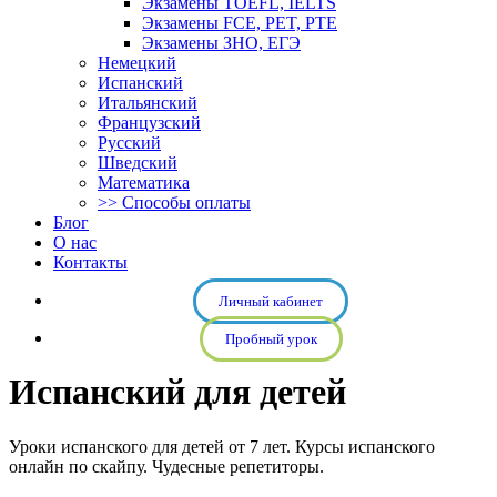
Экзамены TOEFL, IELTS
Экзамены FCE, PET, PTE
Экзамены ЗНО, ЕГЭ
Немецкий
Испанский
Итальянский
Французский
Русский
Шведский
Математика
>> Способы оплаты
Блог
О нас
Контакты
Личный кабинет
Пробный урок
Испанский для детей
Уроки испанского для детей от 7 лет. Курсы испанского
онлайн по скайпу. Чудесные репетиторы.