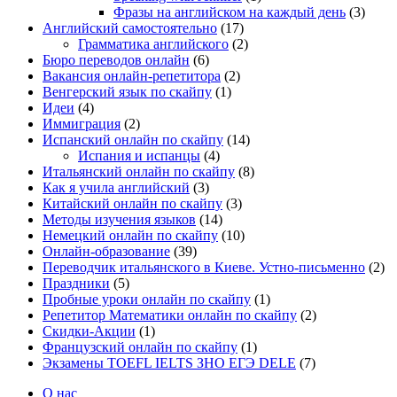
Фразы на английском на каждый день
(3)
Английский самостоятельно
(17)
Грамматика английского
(2)
Бюро переводов онлайн
(6)
Вакансия онлайн-репетитора
(2)
Венгерский язык по скайпу
(1)
Идеи
(4)
Иммиграция
(2)
Испанский онлайн по скайпу
(14)
Испания и испанцы
(4)
Итальянский онлайн по скайпу
(8)
Как я учила английский
(3)
Китайский онлайн по скайпу
(3)
Методы изучения языков
(14)
Немецкий онлайн по скайпу
(10)
Онлайн-образование
(39)
Переводчик итальянского в Киеве. Устно-письменно
(2)
Праздники
(5)
Пробные уроки онлайн по скайпу
(1)
Репетитор Математики онлайн по скайпу
(2)
Скидки-Акции
(1)
Французский онлайн по скайпу
(1)
Экзамены TOEFL IELTS ЗНО ЕГЭ DELE
(7)
О нас