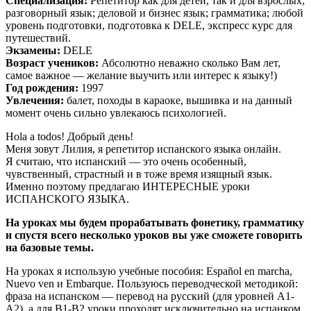
Специализация:
Репетитор как для детей, так и для взрослых;
разговорный язык; деловой и бизнес язык; грамматика; любой
уровень подготовки, подготовка к DELE, экспресс курс для
путешествий.
Экзамены:
DELE
Возраст учеников:
Абсолютно неважно сколько Вам лет,
самое важное — желание выучить или интерес к языку!)
Год рождения:
1997
Увлечения:
балет, походы в караоке, вышивка и на данный
момент очень сильно увлекаюсь психологией.
Hola a todos! Добрый день!
Меня зовут Лилия, я репетитор испанского языка онлайн.
Я считаю, что испанский — это очень особенный,
чувственный, страстный и в тоже время изящный язык.
Именно поэтому предлагаю ИНТЕРЕСНЫЕ уроки
ИСПАНСКОГО ЯЗЫКА.
На уроках мы будем прорабатывать фонетику, грамматику
и спустя всего несколько уроков вы уже сможете говорить
на базовые темы.
На уроках я использую учебные пособия: Español en marcha,
Nuevo ven и Embarque. Пользуюсь переводческой методикой:
фраза на испанском — перевод на русский (для уровней А1-
А2), а для В1-В2 уроки проходят исключительно на испанком