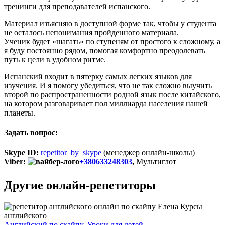
тренинги для преподавателей испанского.
Материал изъясняю в доступной форме так, чтобы у студента
не осталось непонимания пройденного материала.
Ученик будет «шагать» по ступеням от простого к сложному, а
я буду постоянно рядом, помогая комфортно преодолевать
путь к цели в удобном ритме.
Испанский входит в пятерку самых легких языков для
изучения. И я помогу убедиться, что не так сложно выучить
второй по распространенности родной язык после китайского,
на котором разговаривает пол миллиарда населения нашей
планеты.
Задать вопрос:
Skype ID:
repetitor_by_skype
(менеджер онлайн-школы)
Viber:
+380633248303
,
Мультиглот
Другие онлайн-репетиторы
Английский по скайпу
,
Уроки для детей