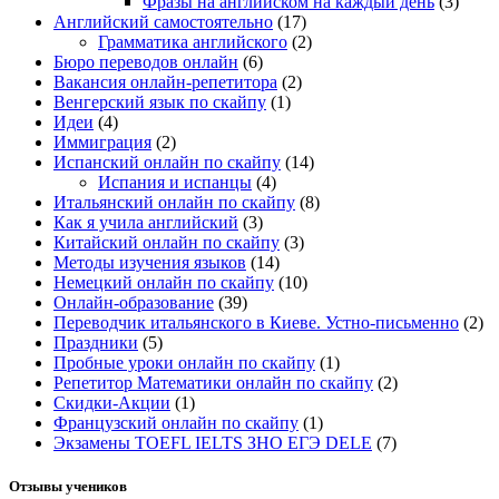
Фразы на английском на каждый день
(3)
Английский самостоятельно
(17)
Грамматика английского
(2)
Бюро переводов онлайн
(6)
Вакансия онлайн-репетитора
(2)
Венгерский язык по скайпу
(1)
Идеи
(4)
Иммиграция
(2)
Испанский онлайн по скайпу
(14)
Испания и испанцы
(4)
Итальянский онлайн по скайпу
(8)
Как я учила английский
(3)
Китайский онлайн по скайпу
(3)
Методы изучения языков
(14)
Немецкий онлайн по скайпу
(10)
Онлайн-образование
(39)
Переводчик итальянского в Киеве. Устно-письменно
(2)
Праздники
(5)
Пробные уроки онлайн по скайпу
(1)
Репетитор Математики онлайн по скайпу
(2)
Скидки-Акции
(1)
Французский онлайн по скайпу
(1)
Экзамены TOEFL IELTS ЗНО ЕГЭ DELE
(7)
Отзывы учеников