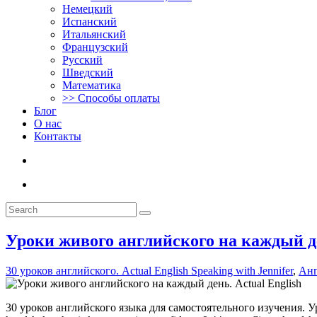
Немецкий
Испанский
Итальянский
Французский
Русский
Шведский
Математика
>> Способы оплаты
Блог
О нас
Контакты
Уроки живого английского на каждый де
30 уроков английского. Actual English Speaking with Jennifer
,
Анг
30 уроков английского языка для самостоятельного изучения. Уро