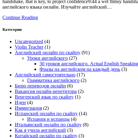
handshake, that is key, to project confidence9:44 a wet flimsy hand
английского языка онлайн. Изучайте английский…
Continue Reading
Категории
Uncategorized
(4)
Violin Teacher
(1)
Английский онлайн по скайпу
(91)
Уроки английского
(27)
30 уроков английского. Actual English Speaking 
Фразы на английском на каждый день
(3)
Английский самостоятельно
(17)
Грамматика английского
(2)
Бюро переводов онлайн
(6)
Вакансия онлайн-репетитора
(2)
Венгерский язык по скайпу
(1)
Идеи
(4)
Иммиграция
(2)
Испанский онлайн по скайпу
(14)
Испания и испанцы
(4)
Итальянский онлайн по скайпу
(8)
Как я учила английский
(3)
Китайский онлайн по скайпу
(3)