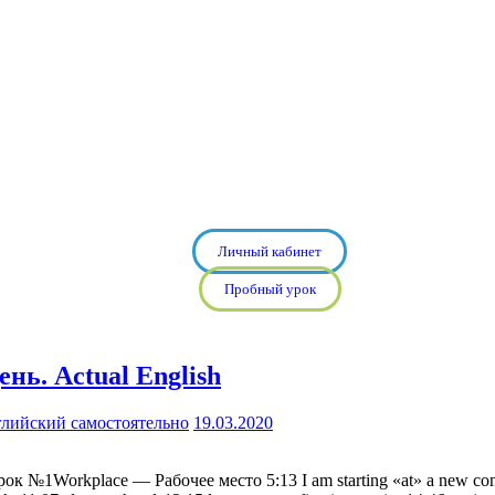
Личный кабинет
Пробный урок
нь. Actual English
лийский самостоятельно
19.03.2020
к №1Workplace — Рабочее место 5:13 I am starting «at» a new comp