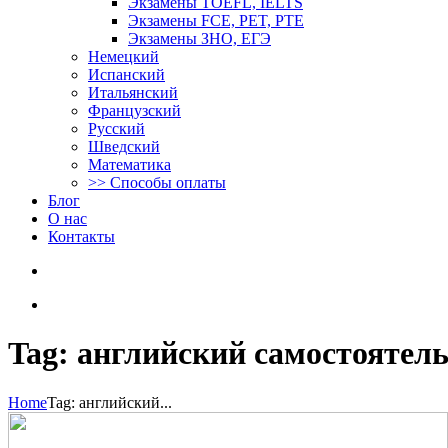
Экзамены TOEFL, IELTS
Экзамены FCE, PET, PTE
Экзамены ЗНО, ЕГЭ
Немецкий
Испанский
Итальянский
Французский
Русский
Шведский
Математика
>> Способы оплаты
Блог
О нас
Контакты
Tag: английский самостоятел
Home
Tag: английский...