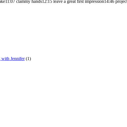
shake11:07 clammy hands12:15 leave a great first impression14:46 pro
with Jennifer
(1)