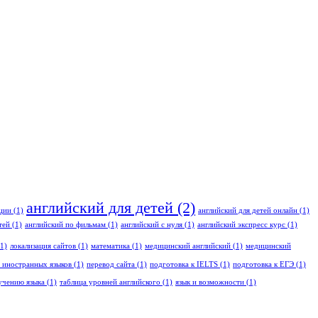
английский для детей
(2)
ации
(1)
английский для детей онлайн
(1)
тей
(1)
английский по фильмам
(1)
английский с нуля
(1)
английский экспресс курс
(1)
1)
локализация сайтов
(1)
математика
(1)
медицинский английский
(1)
медицинский
 иностранных языков
(1)
перевод сайта
(1)
подготовка к IELTS
(1)
подготовка к ЕГЭ
(1)
учению языка
(1)
таблица уровней английского
(1)
язык и возможности
(1)