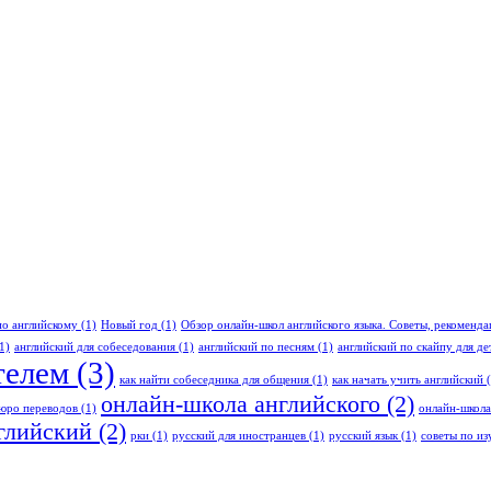
по английскому
(1)
Новый год
(1)
Обзор онлайн-школ английского языка. Советы, рекоменд
1)
английский для собеседования
(1)
английский по песням
(1)
английский по скайпу для де
телем
(3)
как найти собеседника для общения
(1)
как начать учить английский
(
онлайн-школа английского
(2)
юро переводов
(1)
онлайн-школа
глийский
(2)
рки
(1)
русский для иностранцев
(1)
русский язык
(1)
советы по из