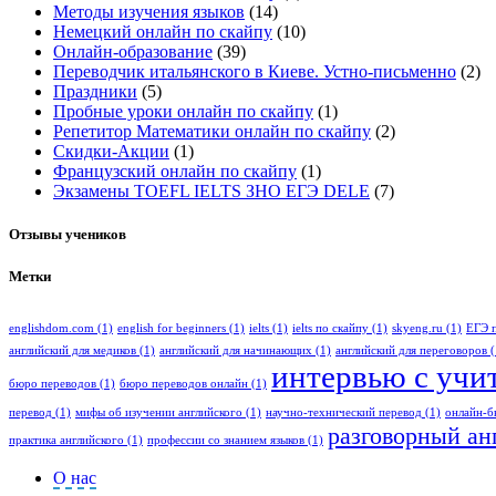
Методы изучения языков
(14)
Немецкий онлайн по скайпу
(10)
Онлайн-образование
(39)
Переводчик итальянского в Киеве. Устно-письменно
(2)
Праздники
(5)
Пробные уроки онлайн по скайпу
(1)
Репетитор Математики онлайн по скайпу
(2)
Скидки-Акции
(1)
Французский онлайн по скайпу
(1)
Экзамены TOEFL IELTS ЗНО ЕГЭ DELE
(7)
Отзывы учеников
Метки
englishdom.com
(1)
english for beginners
(1)
ielts
(1)
ielts по скайпу
(1)
skyeng.ru
(1)
ЕГЭ 
английский для медиков
(1)
английский для начинающих
(1)
английский для переговоров
(
интервью с учи
бюро переводов
(1)
бюро переводов онлайн
(1)
перевод
(1)
мифы об изучении английского
(1)
научно-технический перевод
(1)
онлайн-б
разговорный ан
практика английского
(1)
профессии со знанием языков
(1)
О нас