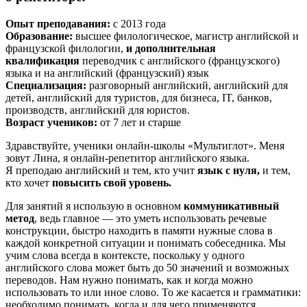
Опыт преподавания:
с 2013 года
Образование:
высшее филологическое, магистр английской и
французской филологии,
и дополнительная
квалификация
переводчик с английского (французского)
языка и на английский (французский) язык
Специализация:
разговорный английский, английский для
детей, английский для туристов, для бизнеса, IT, банков,
производств, английский для юристов.
Возраст учеников:
от 7 лет и старше
Здравствуйте, ученики онлайн-школы «Мультиглот». Меня
зовут Лина, я онлайн-репетитор английского языка.
Я преподаю английский и тем, кто учит
язык с нуля,
и тем,
кто хочет
повысить свой уровень.
Для занятий я использую в основном
коммуникативный
метод
, ведь главное — это уметь использовать речевые
конструкции, быстро находить в памяти нужные слова в
каждой конкретной ситуации и понимать собеседника. Мы
учим слова всегда в контексте, поскольку у одного
английского слова может быть до 50 значений и возможных
переводов. Нам нужно понимать, как и когда можно
использовать то или иное слово. То же касается и грамматики:
необходимо понимать, когда и для чего применяются