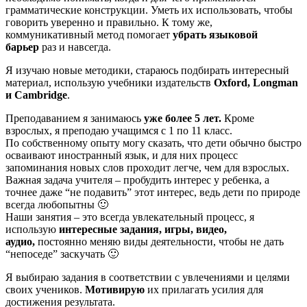
грамматические конструкции. Уметь их использовать, чтобы
говорить уверенно и правильно. К тому же,
коммуникативный метод помогает
убрать языковой
барьер
раз и навсегда.
Я изучаю новые методики, стараюсь подбирать интересный
материал, использую учебники издательств
Oxford,
Longman
и Cambridge
.
Преподаванием я занимаюсь
уже более 5 лет.
Кроме
взрослых, я преподаю учащимся с 1 по 11 класс.
По собственному опыту могу сказать, что дети обычно быстро
осваивают иностранный язык, и для них процесс
запоминания новых слов проходит легче, чем для взрослых.
Важная задача учителя – пробудить интерес у ребенка, а
точнее даже “не подавить” этот интерес, ведь дети по природе
всегда любопытны 🙂
Наши занятия – это всегда увлекательный процесс, я
использую
интересные задания, игры, видео,
аудио,
постоянно меняю виды деятельности, чтобы не дать
“непоседе” заскучать 🙂
Я выбираю задания в соответствии с увлечениями и целями
своих учеников.
Мотивирую
их прилагать усилия для
достижения результата.