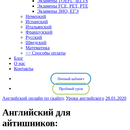
Экзамены TOEFL, IELTS
Экзамены FCE, PET, PTE
Экзамены ЗНО, ЕГЭ
Немецкий
Испанский
Итальянский
Французский
Русский
Шведский
Математика
>> Способы оплаты
Блог
О нас
Контакты
Личный кабинет
Пробный урок
Английский онлайн по скайпу
,
Уроки английского
28.01.2020
Английский для
айтишников: