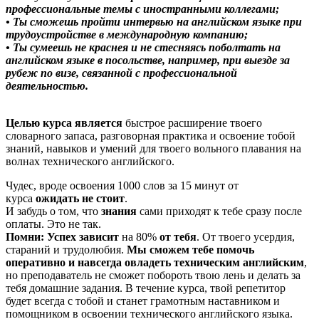
профессиональные темы с иностранными коллегами;
• Ты сможешь пройти интервью на английском языке при
трудоустройстве в международную компанию;
• Ты сумеешь не краснея и не стесняясь поболтать на
английском языке в посольстве, например, при выезде за
рубеж по визе, связанной с профессиональной
деятельностью.
Целью курса является
быстрое расширение твоего
словарного запаса, разговорная практика и освоение тобой
знаний, навыков и умений для твоего вольного плавания на
волнах технического английского.
Чудес, вроде освоения 1000 слов за 15 минут от
курса
ожидать не стоит
.
И забудь о том, что
знания
сами приходят к тебе сразу после
оплаты. Это не так.
Помни: Успех зависит
на 80%
от тебя
. От твоего усердия,
стараний и трудолюбия.
Мы сможем тебе помочь
оперативно и навсегда овладеть техническим английским
,
но преподаватель не сможет побороть твою лень и делать за
тебя домашние задания. В течение курса, твой репетитор
будет всегда с тобой и станет грамотным наставником и
помощником в освоении технического английского языка.