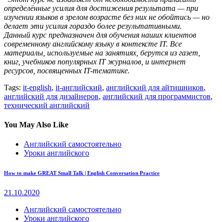
определённые усилия для достижения результата — при
изучении языков в зрелом возрасте без них не обойтись — но
делает эти усилия гораздо более результативными.
Данный курс предназначен для обучения наших клиентов
современному английскому языку в контексте IT. Все
материалы, используемые на занятиях, берутся из газет,
книг, учебников популярных IT журналов, и интернет
ресурсов, посвященных IT-тематике.
Tags:
it-english
,
it-английский
,
английский для айтишников
,
английский для дизайнеров
,
английский для программистов
,
технический английский
You May Also Like
Английский самостоятельно
Уроки английского
How to make GREAT Small Talk | English Conversation Practice
21.10.2020
Английский самостоятельно
Уроки английского