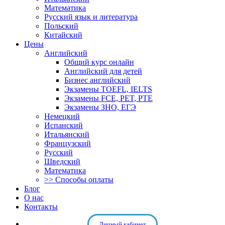
Математика
Русский язык и литература
Польский
Китайский
Цены
Английский
Общий курс онлайн
Английский для детей
Бизнес английский
Экзамены TOEFL, IELTS
Экзамены FCE, PET, PTE
Экзамены ЗНО, ЕГЭ
Немецкий
Испанский
Итальянский
Французский
Русский
Шведский
Математика
>> Способы оплаты
Блог
О нас
Контакты
Личный кабинет