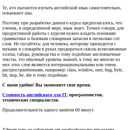
Те, кто пытаются изучать английский язык самостоятельно,
осваивают азы.
Поэтому при разработке данного курса предполагалось, что
ученик, в определённой мере, язык знает. Точнее говоря, для
продуктивной работы с курсом нужно владеть основами
грамматики и базовым словарным запасом в несколько сот
слов. Не пугайтесь: для человека, которому приходится с
муками и словарём в руках продираться сквозь всевозможные
хэлпы, гайды, руководства и тому подобные англоязычные
тексты, это обычный уровень знаний, к тому же многие из
них этих слов являются интернациональными или очень
распространёнными, например: class, window, user, bug, byte,
bit, stop, he, she и тому подобные.
С нами удобно! Вы экономите свое время.
Стоимость английского для IT
, программистов,
технических специалистов
.
Продолжительность одного занятия 60 минут.
*Этот курс не избавляет от необходимости прилагать