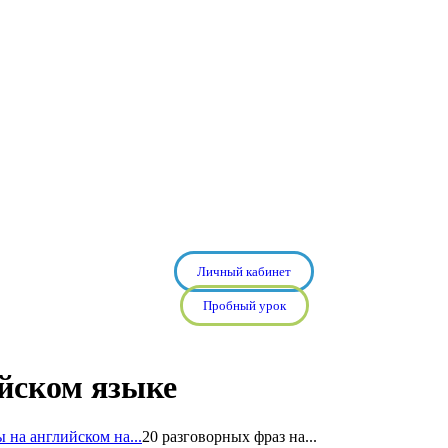
Личный кабинет
Пробный урок
ийском языке
 на английском на...
20 разговорных фраз на...