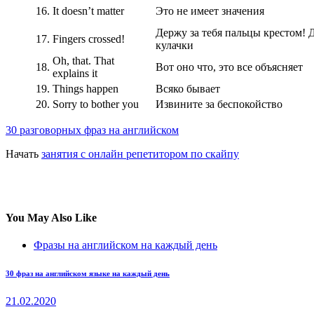
16.
It doesn’t matter
Это не имеет значения
Держу за тебя пальцы крестом! 
17.
Fingers crossed!
кулачки
Oh, that. That
18.
Вот оно что, это все объясняет
explains it
19.
Things happen
Всяко бывает
20.
Sorry to bother you
Извините за беспокойство
30 разговорных фраз на английском
Начать
занятия с онлайн репетитором по скайпу
You May Also Like
Фразы на английском на каждый день
30 фраз на английском языке на каждый день
21.02.2020