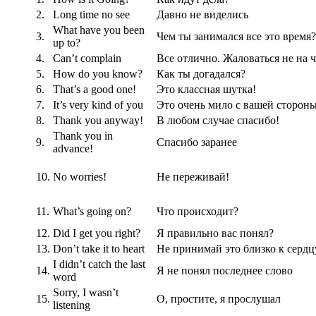
2.
Long time no see
Давно не виделись
What have you been
3.
Чем ты занимался все это время?
up to?
4.
Can’t complain
Все отлично. Жаловаться не на 
5.
How do you know?
Как ты догадался?
6.
That’s a good one!
Это классная шутка!
7.
It’s very kind of you
Это очень мило с вашей сторон
8.
Thank you anyway!
В любом случае спасибо!
Thank you in
9.
Спасибо заранее
advance!
10.
No worries!
Не переживай!
11.
What’s going on?
Что происходит?
12.
Did I get you right?
Я правильно вас понял?
13.
Don’t take it to heart
Не принимай это близко к сердц
I didn’t catch the last
14.
Я не понял последнее слово
word
Sorry, I wasn’t
15.
О, простите, я прослушал
listening