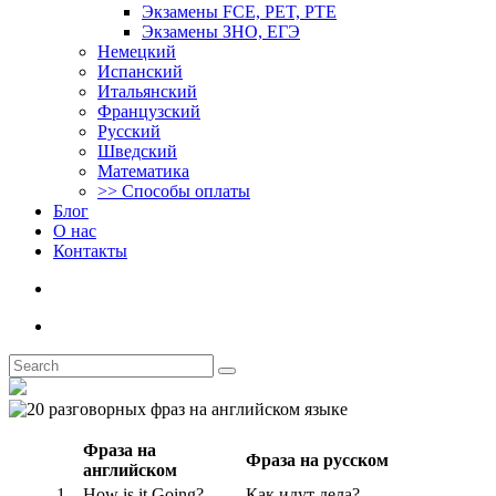
Экзамены FCE, PET, PTE
Экзамены ЗНО, ЕГЭ
Немецкий
Испанский
Итальянский
Французский
Русский
Шведский
Математика
>> Способы оплаты
Блог
О нас
Контакты
Фраза на
Фраза на русском
английском
1.
How is it Going?
Как идут дела?