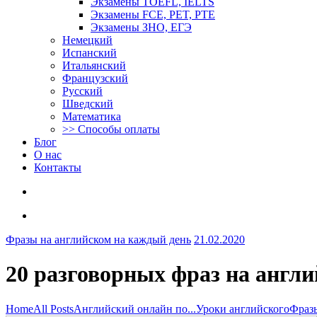
Экзамены TOEFL, IELTS
Экзамены FCE, PET, PTE
Экзамены ЗНО, ЕГЭ
Немецкий
Испанский
Итальянский
Французский
Русский
Шведский
Математика
>> Способы оплаты
Блог
О нас
Контакты
Фразы на английском на каждый день
21.02.2020
20 разговорных фраз на англ
Home
All Posts
Английский онлайн по...
Уроки английского
Фразы