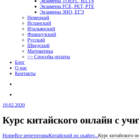
Экзамены TOEFL, IELTS
Экзамены FCE, PET, PTE
Экзамены ЗНО, ЕГЭ
Немецкий
Испанский
Итальянский
Французский
Русский
Шведский
Математика
>> Способы оплаты
Блог
О нас
Контакты
19.02.2020
Курс китайского онлайн с уч
Home
Все репетиторы
Китайский по скайпу...
Курс китайского он