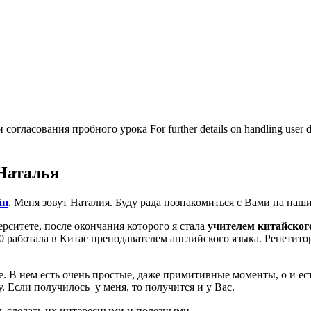
гласования пробного урока For further details on handling user da
Наталья
йп
. Меня зовут Наталия. Буду рада познакомиться с Вами на наших
рситете, после окончания которого я стала
учителем китайског
010 работала в Китае преподавателем английского языка. Репетит
е. В нем есть очень простые, даже примитивные моменты, о и есть
. Если получилось у меня, то получится и у Вас.
сь сделать их интересными и полезными.