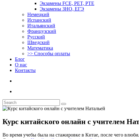
Экзамены FCE, PET, PTE
Экзамены ЗНО, ЕГЭ
Немецкий
Испанский
Итальянский
Французский
Русский
Шведский
Математика
>> Способы оплаты
Блог
О нас
Контакты
Курс китайского онлайн с учителем На
Во время учебы была на стажировке в Китае, после чего влюбил