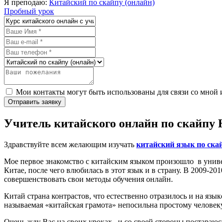
Я преподаю:
Китайский по скайпу (онлайн)
Пробный урок
Мои контакты могут быть использованы для связи со мной и со
Отправить заявку
Учитель китайского онлайн по скайпу 
Здравствуйте всем желающим изучать
китайский язык по ска
Мое первое знакомство с китайским языком произошло в униве
Китае, после чего влюбилась в этот язык и в страну. В 2009-2
совершенствовать свои методы обучения онлайн.
Китай страна контрастов, что естественно отразилось и на язык
называемая «китайская грамота» непосильна простому человеку
Очень жду Вас на своих уроках, и со своей стороны постараю