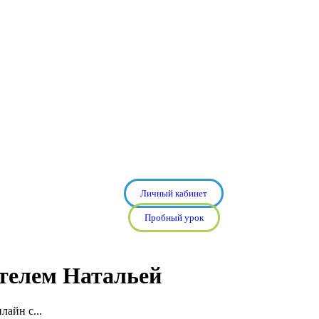
Личный кабинет
Пробный урок
ителем Натальей
лайн с...