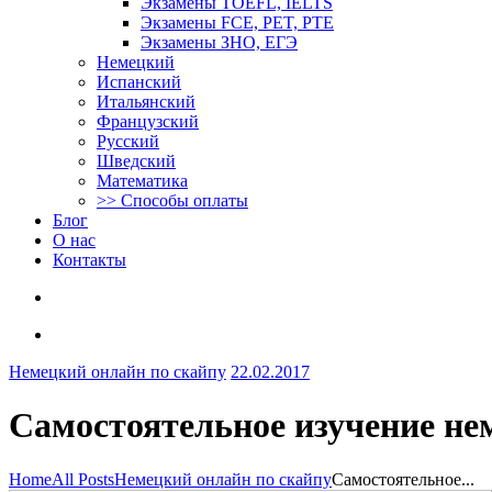
Экзамены TOEFL, IELTS
Экзамены FCE, PET, PTE
Экзамены ЗНО, ЕГЭ
Немецкий
Испанский
Итальянский
Французский
Русский
Шведский
Математика
>> Способы оплаты
Блог
О нас
Контакты
Немецкий онлайн по скайпу
22.02.2017
Самостоятельное изучение не
Home
All Posts
Немецкий онлайн по скайпу
Самостоятельное...