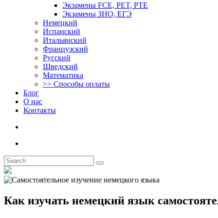
Экзамены FCE, PET, PTE
Экзамены ЗНО, ЕГЭ
Немецкий
Испанский
Итальянский
Французский
Русский
Шведский
Математика
>> Способы оплаты
Блог
О нас
Контакты
Как изучать немецкий язык самостоят