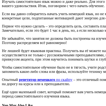
Изучать самостоятельно язык можно и даже реально. Для этого
вашего удовольствия. Итак, поговорим с чего начать обучение.
Если вы давно собираетесь начать учить немецкий язык, но не 
конкретные цели, подпитанные мотивацией дают энергию для об
Первое что нужно сделать – это определить цель, составить пла
Замечательно, если это будет 1 час в день, но, а если несколь
Не забывайте, что занятия не должны быть построены на изуче
Поэтому распределяем всё равномерно!
Не лишней будет языковая практика. Получить вы её можете н
осуществляется не только с русскоязычными преподавателями, н
привкусом акцента, при этом научитесь понимать шутки и глуб
Чтобы самостоятельное обучение было не в тягость, учите родс
запомнить какие-либо слова или фразы, используйте технику 
Опытный
репетитор немецкого
по скайпу
– это отличный пом
на дорогу на курсы или к преподавателю.
Ещё один маленький совет, который поможет вам учить немецки
период самостоятельного изучения языка.
You May Also Like