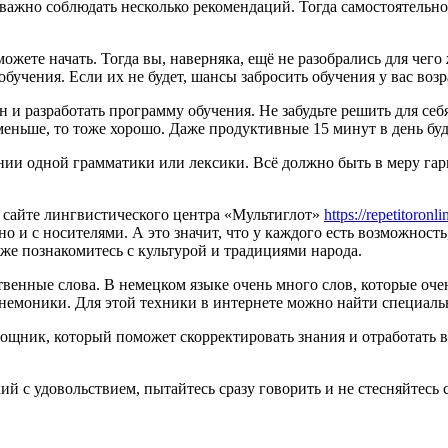
 важно соблюдать несколько рекомендаций. Тогда самостоятельно
можете начать. Тогда вы, наверняка, ещё не разобрались для чего
учения. Если их не будет, шансы забросить обучения у вас возр
н и разработать программу обучения. Не забудьте решить для себ
ко меньше, то тоже хорошо. Даже продуктивные 15 минут в день б
нии одной грамматики или лексики. Всё должно быть в меру гарм
а сайте лингвистического центра «Мультиглот»
https://repetitoronl
о и с носителями. А это значит, что у каждого есть возможност
же познакомитесь с культурой и традициями народа.
твенные слова. В немецком языке очень много слов, которые оче
мнемоники. Для этой техники в интернете можно найти специаль
ощник, который поможет скорректировать знания и отработать в
й с удовольствием, пытайтесь сразу говорить и не стесняйтесь 