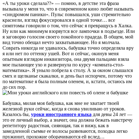
«А ты уроки сделала??» — помню, в детстве эта фраза
вызывала у меня то, что в современном кино любят называть
«синдромом паники». Пульс повышался, уши стремительно
краснели, взгляд фокусировался в одной точке… все
симптомы говорили о том, что сейчас я превращусь в Халка.
Ну или как минимум взорвутся все лампочки в подъезде. Или
я заговорю голосом своего покойного прадеда. В общем, мой
вид точно обещал нечто захватывающее. Но я молчала.
Соврать никогда не удавалось, бабушка точно определяла вру
я или нет по оттенку ушей. Вот и сейчас, окинув меня
опытным взглядом инквизитора, она двумя пальцами взяла
мое пылающее ухо и развернула по курсу «комната-стол-
математика». Я уныло побрела к столу. А за окном слышался
смех и щелканье скакалки, и день был испорчен, потому что
по математике я была полным оленем, и, кстати, остаюсь им
до сих пор.
Бабушка, милая моя бабушка, как мне не хватает твоей
железной руки сейчас, когда я снова увиливаю от уроков.
Казалось бы,
уроки иностранного языка
для девы 24 лет —
это ее личный выбор, а значит, она должна бежать навстречу
репетитору радостная, сияющая, так и вижу, как в
замедленной съемке ее волосы развеваются, походка легко
пружинит, прохожие оборачиваются ей вслед…