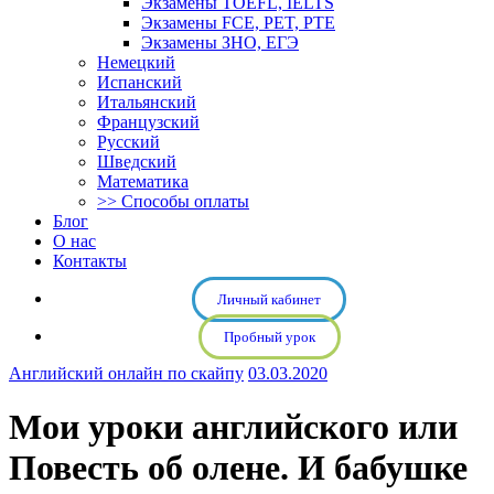
Экзамены TOEFL, IELTS
Экзамены FCE, PET, PTE
Экзамены ЗНО, ЕГЭ
Немецкий
Испанский
Итальянский
Французский
Русский
Шведский
Математика
>> Способы оплаты
Блог
О нас
Контакты
Личный кабинет
Пробный урок
Английский онлайн по скайпу
03.03.2020
Мои уроки английского или
Повесть об олене. И бабушке