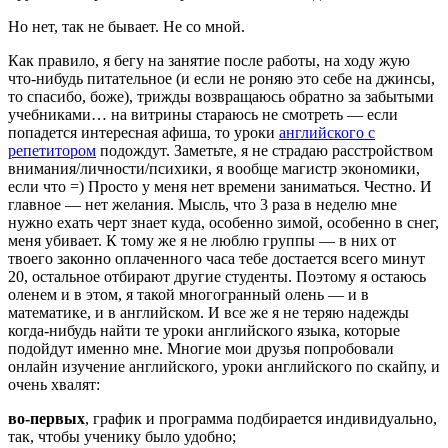
Но нет, так не бывает. Не со мной.
Как правило, я бегу на занятие после работы, на ходу жую
что-нибудь питательное (и если не роняю это себе на джинсы,
то спасибо, боже), трижды возвращаюсь обратно за забытыми
учебниками… на витрины стараюсь не смотреть — если
попадется интересная афиша, то уроки
английского с
репетитором
подождут. Заметьте, я не страдаю расстройством
внимания/личности/психики, я вообще магистр экономики,
если что =) Просто у меня нет времени заниматься. Честно. И
главное — нет желания. Мысль, что 3 раза в неделю мне
нужно ехать черт знает куда, особенно зимой, особенно в снег,
меня убивает. К тому же я не люблю группы — в них от
твоего законно оплаченного часа тебе достается всего минут
20, остальное отбирают другие студенты. Поэтому я остаюсь
оленем и в этом, я такой многогранный олень — и в
математике, и в английском. И все же я не теряю надежды
когда-нибудь найти те уроки английского языка, которые
подойдут именно мне. Многие мои друзья попробовали
онлайн изучение английского, уроки английского по скайпу, и
очень хвалят:
во-первых
, график и программа подбирается индивидуально,
так, чтобы ученику было удобно;