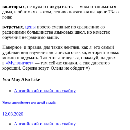
во-вторых
, не нужно никуда ехать — можно заниматься
дома, в обнимку с котом, лениво потягивая шардоне 73-го
года;
в-третьих
,
цены
просто смешные по сравнению со
расценками большинства языковых школ, но качество
обучения несравнимо выше.
Наверное, и правда, для таких лентяев, как я, это самый
удобный вид изучения английского языка, который только
можно придумать. Так что запишусь я, пожалуй, на днях
в
«Мультиглот»
— там сейчас скидки, а еще директор
хороший, Сережа зовут. Оленя не обидит =)
You May Also Like
Английский онлайн по скайпу
Уроки английского для детей онлайн
12.03.2020
Английский онлайн по скайпу