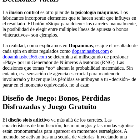
La
ilusión control
es otro pilar de la
psicología máquinas
. Los
fabricantes incorporan elementos que te hacen sentir que influyes en
el resultado. El botón «Stop» para detener los carretes manualmente,
la posibilidad de elegir entre múltiples líneas de apuesta o bonos
«interactivos» son ejemplos.
La realidad, como explicamos en
Dopaminas
, es que el resultado de
cada spin en sitios regulados como
dopaminasbet.com
o
dopaminasbet365.com
se determina al milisegundo de presionar
«Play» por un Generador de Números Aleatorios (RNG). Las
decisiones que tomas *no* alteran la probabilidad matemática. Sin
entanto, esa sensación de agencia es crucial para mantenerte
involucrado y hacer que las pérdidas se atribuyan a tu «decisión» de
parar en el momento equivocado, no al azar.
Diseño de Juego: Bonos, Pérdidas
Disfrazadas y Juego Gratuito
El
diseño slots adictivo
va más allá de los carretes. Las
características de bonificación, los minijuegos y las rondas «gratis»
están cronometradas para aparecer en momentos estratégicos. A
menudo, se activan tras una sequía de victorias, inyectando una