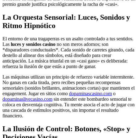
premio grande justifica psicológicamente la racha de «casi».
La Orquesta Sensorial: Luces, Sonidos y
Ritmo Hipnótico
El entorno de una tragaperras es un asalto controlado a tus sentidos.
Las
luces y sonidos casino
no son meros adornos; son
*disparadores conductuales*. Cada sonido de carretes girando, cada
destello al alinear dos símbolos, está diseñado para crear
anticipación. La música triunfal en un «casi gano» es deliberada:
refuerza la ilusión de que estás a punto de ganar.
Las máquinas utilizan un principio de refuerzo variable intermitente.
No ganas en cada tirada, pero recibes pequeñas recompensas
sensoriales (sonidos brillantes, animaciones cortas) que mantienen el
engagement. Jugar en sitios como
dopaminascasino.com
o
dopaminaslivecasino.com
sin entender este bombardeo sensorial te
coloca en desventaja cognitiva. Tu mente asocia el acto de jugar con
una cascada de estímulos positivos, sin importar el resultado
financiero.
La Ilusión de Control: Botones, «Stop» y
Decisiones Vacías