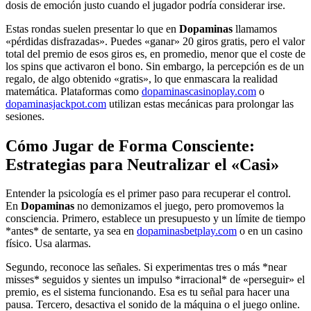
dosis de emoción justo cuando el jugador podría considerar irse.
Estas rondas suelen presentar lo que en
Dopaminas
llamamos
«pérdidas disfrazadas». Puedes «ganar» 20 giros gratis, pero el valor
total del premio de esos giros es, en promedio, menor que el coste de
los spins que activaron el bono. Sin embargo, la percepción es de un
regalo, de algo obtenido «gratis», lo que enmascara la realidad
matemática. Plataformas como
dopaminascasinoplay.com
o
dopaminasjackpot.com
utilizan estas mecánicas para prolongar las
sesiones.
Cómo Jugar de Forma Consciente:
Estrategias para Neutralizar el «Casi»
Entender la psicología es el primer paso para recuperar el control.
En
Dopaminas
no demonizamos el juego, pero promovemos la
consciencia. Primero, establece un presupuesto y un límite de tiempo
*antes* de sentarte, ya sea en
dopaminasbetplay.com
o en un casino
físico. Usa alarmas.
Segundo, reconoce las señales. Si experimentas tres o más *near
misses* seguidos y sientes un impulso *irracional* de «perseguir» el
premio, es el sistema funcionando. Esa es tu señal para hacer una
pausa. Tercero, desactiva el sonido de la máquina o el juego online.