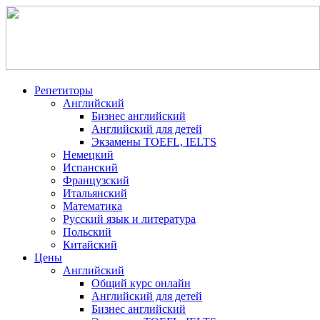
Репетиторы
Английский
Бизнес английский
Английский для детей
Экзамены TOEFL, IELTS
Немецкий
Испанский
Французский
Итальянский
Математика
Русский язык и литература
Польский
Китайский
Цены
Английский
Общий курс онлайн
Английский для детей
Бизнес английский