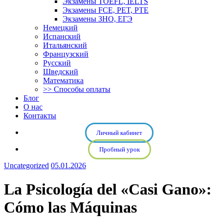
Экзамены TOEFL, IELTS
Экзамены FCE, PET, PTE
Экзамены ЗНО, ЕГЭ
Немецкий
Испанский
Итальянский
Французский
Русский
Шведский
Математика
>> Способы оплаты
Блог
О нас
Контакты
Личный кабинет
Пробный урок
Uncategorized
05.01.2026
La Psicología del «Casi Gano»:
Cómo las Máquinas