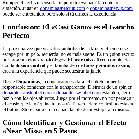
Romper el hechizo sensorial te permite evaluar fríamente tu
situación. Jugar en
dopaminasbetclub.com
o
dopaminasbetvip.com
puede ser entretenido, pero solo si tú diriges la experiencia.
Conclusión: El «Casi Gano» es el Gancho
Perfecto
La próxima vez que veas dos símbolos de jackpot y el tercero se
escape por un pelo, recuerda: no es mala suerte. Es un guion escrito
por programadores y psicólogos. El
near miss effect
, combinado
con la
ilusión control
y el bombardeo de
luces y sonidos casino
,
crea una experiencia que puede secuestrar tu juicio.
Desde
Dopaminas
, la conclusión es clara: el entretenimiento
responsable comienza con la transparencia. Disfrutar de un spin en
dopaminascasinobet.com
o
dopaminaswinbet.com
está bien, pero
hazlo con los ojos abiertos. Juega por el momento, no por perseguir
el «casi» que la máquina te mostró. El verdadero control no está en
el botón «Stop», sino en tu capacidad de decir «stop» a ti mismo.
Cómo Identificar y Gestionar el Efecto
«Near Miss» en 5 Pasos