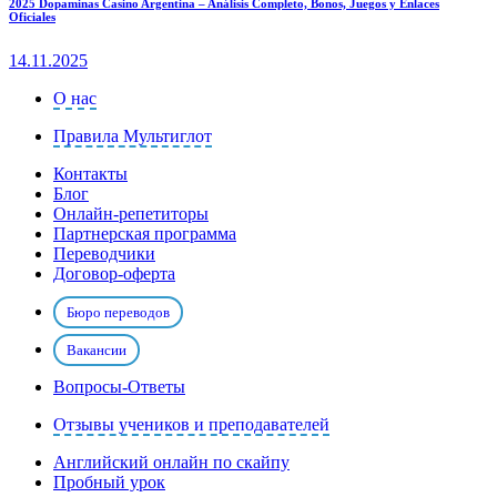
2025 Dopaminas Casino Argentina – Análisis Completo, Bonos, Juegos y Enlaces
Oficiales
14.11.2025
О нас
Правила Мультиглот
Контакты
Блог
Онлайн-репетиторы
Партнерская программа
Переводчики
Договор-оферта
Бюро переводов
Вакансии
Вопросы-Ответы
Отзывы учеников и преподавателей
Английский онлайн по скайпу
Пробный урок