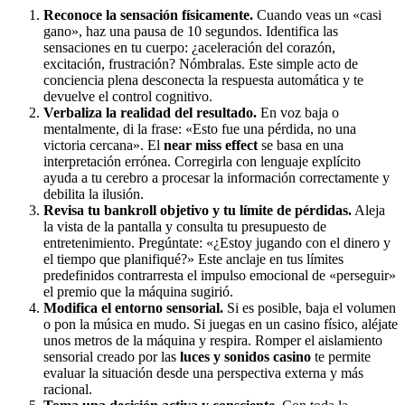
Reconoce la sensación físicamente.
Cuando veas un «casi
gano», haz una pausa de 10 segundos. Identifica las
sensaciones en tu cuerpo: ¿aceleración del corazón,
excitación, frustración? Nómbralas. Este simple acto de
conciencia plena desconecta la respuesta automática y te
devuelve el control cognitivo.
Verbaliza la realidad del resultado.
En voz baja o
mentalmente, di la frase: «Esto fue una pérdida, no una
victoria cercana». El
near miss effect
se basa en una
interpretación errónea. Corregirla con lenguaje explícito
ayuda a tu cerebro a procesar la información correctamente y
debilita la ilusión.
Revisa tu bankroll objetivo y tu límite de pérdidas.
Aleja
la vista de la pantalla y consulta tu presupuesto de
entretenimiento. Pregúntate: «¿Estoy jugando con el dinero y
el tiempo que planifiqué?» Este anclaje en tus límites
predefinidos contrarresta el impulso emocional de «perseguir»
el premio que la máquina sugirió.
Modifica el entorno sensorial.
Si es posible, baja el volumen
o pon la música en mudo. Si juegas en un casino físico, aléjate
unos metros de la máquina y respira. Romper el aislamiento
sensorial creado por las
luces y sonidos casino
te permite
evaluar la situación desde una perspectiva externa y más
racional.