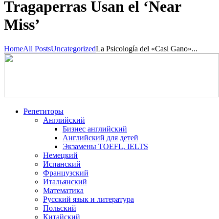
Tragaperras Usan el ‘Near
Miss’
Home
All Posts
Uncategorized
La Psicología del «Casi Gano»...
Репетиторы
Английский
Бизнес английский
Английский для детей
Экзамены TOEFL, IELTS
Немецкий
Испанский
Французский
Итальянский
Математика
Русский язык и литература
Польский
Китайский