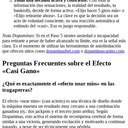
Toma una decisión activa y consciente.
Con toda la
información (tus sensaciones, la realidad del resultado, tu
bankroll), decide de forma activa: «Elijo hacer 5 giros más» o
«Elijo retirarme ahora». La clave es que la decisión sea un
acto de voluntad consciente, no una reacción automática al
estímulo del «casi». Eso es juego responsable.
Nota Dopaminas:
Si en el Paso 5 sientes ansiedad o incapacidad
para retirarte a pesar de haber alcanzado tu límite, esa es la señal más
clara. Es el momento de utilizar las herramientas de autolimitación
que ofrecen sitios como
dopaminasbet.com
o
dopaminascasino.com
.
Preguntas Frecuentes sobre el Efecto
«Casi Gano»
¿Qué es exactamente el «efecto near miss» en las
tragaperras?
El efecto «near miss» (casi acierto) es una técnica de diseño donde
la máquina muestra un resultado muy cercano a una combinación
ganadora (ej.: dos jackpots y el tercero justo arriba). Según
Dopaminas, esto activa el sistema de recompensa cerebral de forma
similar a una victoria, generando excitación y motivando a continuar
jugando, a pesar de ser técnicamente una pérdida.