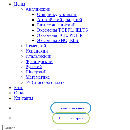
Цены
Английский
Общий курс онлайн
Английский для детей
Бизнес английский
Экзамены TOEFL, IELTS
Экзамены FCE, PET, PTE
Экзамены ЗНО, ЕГЭ
Немецкий
Испанский
Итальянский
Французский
Русский
Шведский
Математика
>> Способы оплаты
Блог
О нас
Контакты
Личный кабинет
Пробный урок