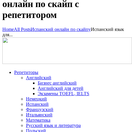
онлайн по скайп с
репетитором
Home
All Posts
Испанский онлайн по скайпу
Испанский язык
для...
Репетиторы
Английский
Бизнес английский
Английский для детей
Экзамены TOEFL, IELTS
Немецкий
Испанский
Французский
Итальянский
Математика
Русский язык и литература
Польский