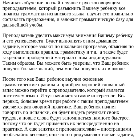
Начинать обучение по скайп лучше с русскоговорящим
преподавателем, который разъяснить Вашему ребенку все
нюансы грамматики испанского языка, научит его правильно
составлять предложения, и заложит грамматическую базу для
дальнейшей учебы.
Преподаватель уделить максимум внимания Вашему ребенку
и его успеваемости. Будет выполнять с ним домашнее
задание, которое задают по школьной программе, объясняя по
ходу выполнения правила, грамматику и т.д., а также будет
закреплять пройденный материал с ним индивидуально.
Таким образом, Вы можете быть уверены, что Ваш ребенок
получит больше знаний, чем мог бы получить их в школе.
После того как Ваш ребенок выучил основные
грамматические правила и приобрел хороший словарный
запас можно перейти к преподавателю, который является
носителем языка. И тут начинается самое интересное. Во-
первых, большее время при работе с таким преподавателем
уделяется разговорной практике. Ваш ребенок начнет
говорить по-испански, он будет видеть результат своих
трудов, а новые слова будут запоминаться намного быстрее,
потому что он будет применять их непосредственно на
практике. А еще занятия с преподавателями – иностранцами
необычайно веселые, они часто придумывают новые задания,