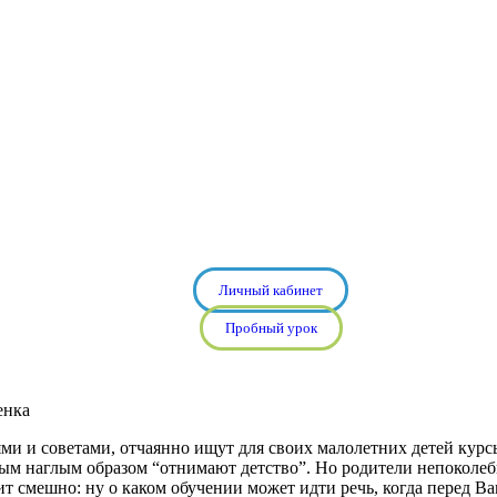
Личный кабинет
Пробный урок
 и советами, отчаянно ищут для своих малолетних детей курсы
ым наглым образом “отнимают детство”. Но родители непоколеби
ит смешно: ну о каком обучении может идти речь, когда перед В