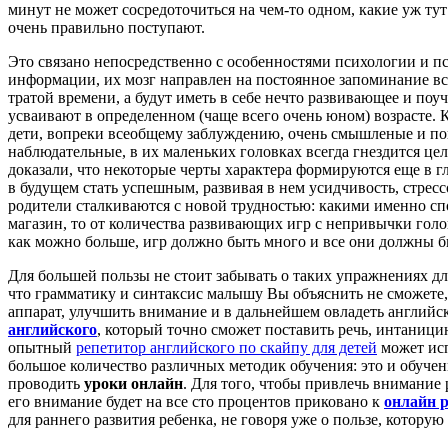
минут не может сосредоточиться на чем-то одном, какие уж тут
очень правильно поступают.
Это связано непосредственно с особенностями психологии и п
информации, их мозг направлен на постоянное запоминание все
тратой времени, а будут иметь в себе нечто развивающее и поу
усваивают в определенном (чаще всего очень юном) возрасте. К
дети, вопреки всеобщему заблуждению, очень смышленые и пони
наблюдательные, в их маленьких головках всегда гнездится це
доказали, что некоторые черты характера формируются еще в гл
в будущем стать успешным, развивая в нем усидчивость, стрес
родители сталкиваются с новой трудностью: какими именно сп
магазин, то от количества развивающих игр с непривычки голов
как можно больше, игр должно быть много и все они должны 
Для большей пользы не стоит забывать о таких упражнениях дл
что грамматику и синтаксис малышу Вы объяснить не сможете, 
аппарат, улучшить внимание и в дальнейшем овладеть английс
английского
, который точно сможет поставить речь, интаници
опытный
репетитор английского по скайпу для детей
может исп
большое количество различных методик обучения: это и обуче
проводить
уроки онлайн
. Для того, чтобы привлечь внимание
его внимание будет на все сто процентов приковано к
онлайн 
для раннего развития ребенка, не говоря уже о пользе, котору