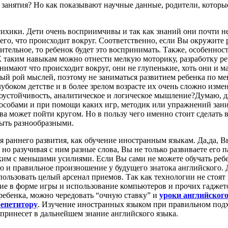
 занятия? Но как показывают научные данные, родители, которые
сихики. Дети очень восприимчивы и так как знаний они почти н
го, что происходит вокруг. Соответственно, если Вы окружите р
чительное, то ребенок будет это воспринимать. Также, особеннос
 таким навыкам можно отнести мелкую моторику, разработку речев
мают что происходит вокруг, они не глупенькие, хоть они и ма
лый рой мыслей, поэтому не заниматься развитием ребенка по ме
убоком детстве и в более зрелом возрасте их очень сложно изме
соустойчивость, аналитическое и логическое мышление?Думаю, д
особами и при помощи каких игр, методик или упражнений зани
а может пойти кругом. Но в пользу чего именно стоит сделать в
быть разнообразными.
я раннего развития, как обучение иностранным языкам. Да,да, Вы
но разучивая с ним разные слова, Вы не только развиваете его п
ким с меньшими усилиями. Если Вы сами не можете обучать реб
ю и правильное произношение у будущего знатока английского. 
ользовать целый арсенал приемов. Так как технологии не стоят 
ние в форме игры и использование компьютеров и прочих гаджет
 ребенка, можно чередовать “очную ставку” и
уроки английского
репетитору
. Изучение иностранных языком при правильном под
ю принесет в дальнейшем знание английского языка.