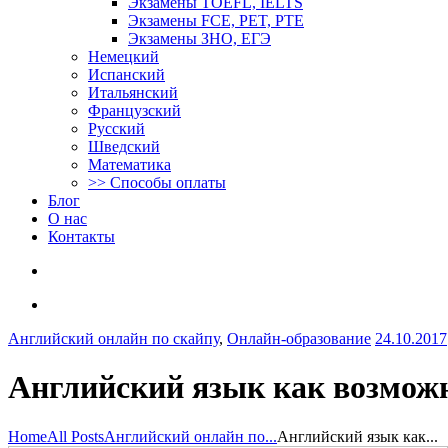
Экзамены TOEFL, IELTS
Экзамены FCE, PET, PTE
Экзамены ЗНО, ЕГЭ
Немецкий
Испанский
Итальянский
Французский
Русский
Шведский
Математика
>> Способы оплаты
Блог
О нас
Контакты
Английский онлайн по скайпу
,
Онлайн-образование
24.10.2017
Английский язык как возможн
Home
All Posts
Английский онлайн по...
Английский язык как...