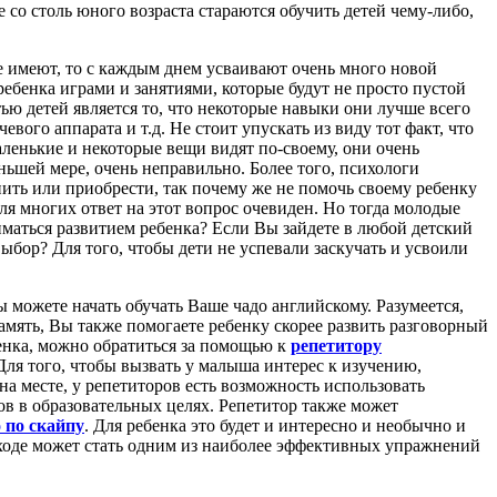
 со столь юного возраста стараются обучить детей чему-либо,
е имеют, то с каждым днем усваивают очень много новой
ебенка играми и занятиями, которые будут не просто пустой
тью детей является то, что некоторые навыки они лучше всего
ого аппарата и т.д. Не стоит упускать из виду тот факт, что
ленькие и некоторые вещи видят по-своему, они очень
ньшей мере, очень неправильно. Более того, психологи
нить или приобрести, так почему же не помочь своему ребенку
ля многих ответ на этот вопрос очевиден. Но тогда молодые
маться развитием ребенка? Если Вы зайдете в любой детский
ыбор? Для того, чтобы дети не успевали заскучать и усвоили
 можете начать обучать Ваше чадо английскому. Разумеется,
амять, Вы также помогаете ребенку скорее развить разговорный
енка, можно обратиться за помощью к
репетитору
Для того, чтобы вызвать у малыша интерес к изучению,
на месте, у репетиторов есть возможность использовать
ов в образовательных целях. Репетитор также может
 по скайпу
. Для ребенка это будет и интересно и необычно и
ходе может стать одним из наиболее эффективных упражнений