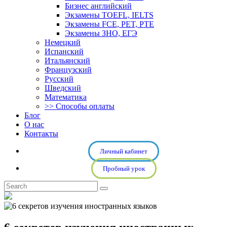
Бизнес английский
Экзамены TOEFL, IELTS
Экзамены FCE, PET, PTE
Экзамены ЗНО, ЕГЭ
Немецкий
Испанский
Итальянский
Французский
Русский
Шведский
Математика
>> Способы оплаты
Блог
О нас
Контакты
Личный кабинет
Пробный урок